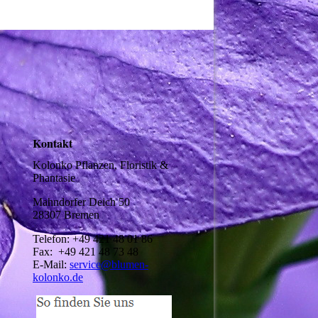
Kontakt
Kolonko Pflanzen, Floristik &
Phantasie
Mahndorfer Deich 50
28307 Bremen
Telefon: +49 421 48 01 86
Fax: +49 421 48 73 48
E-Mail:
service@blumen-
kolonko.de